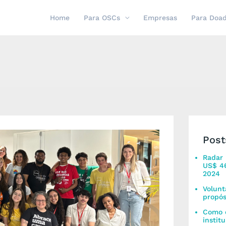
Home
Para OSCs
Empresas
Para Doa
Post
Radar 
US$ 46
2024
Volunt
propós
Como c
instit