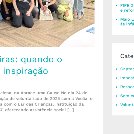
FIFE 2
e refo
Maio L
às inf
Cate
ras: quando o
 inspiração
Captaç
Impos
Respon
ucional na Abrace uma Causa No dia 24 de
Sem ca
ação de voluntariado de 2025 com a Veolia: o
 com o Lar das Crianças, instituição da
Volunt
7, oferecendo assistência social […]