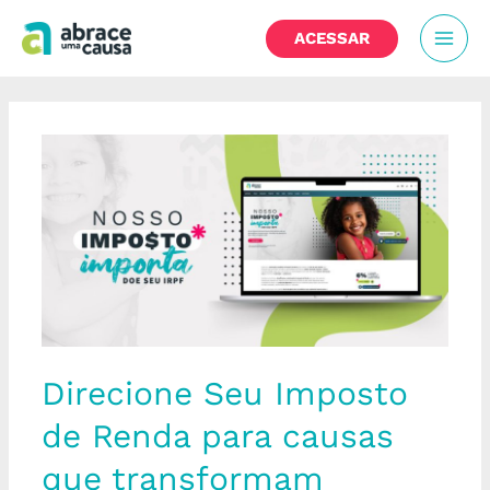
Ir
MAI
para
ACESSAR
o
MEN
conteúdo
Direcione
Seu
Imposto
de
Renda
para
causas
que
transformam
Direcione Seu Imposto
de Renda para causas
que transformam