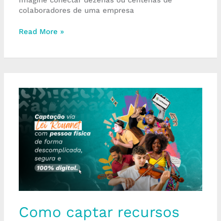
colaboradores de uma empresa
Read More »
Como
captar
recursos
com
pessoas
físicas
para
instituições
culturais
Como captar recursos