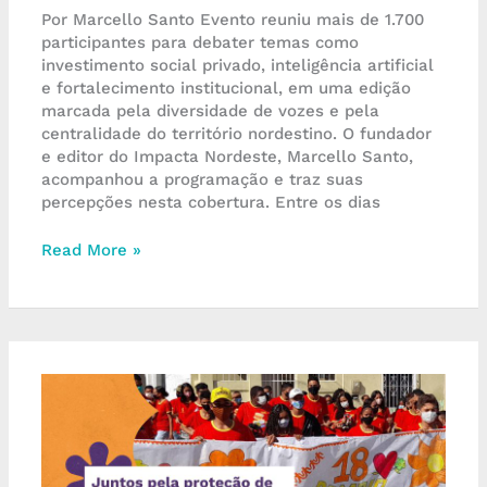
Por Marcello Santo Evento reuniu mais de 1.700
participantes para debater temas como
investimento social privado, inteligência artificial
e fortalecimento institucional, em uma edição
marcada pela diversidade de vozes e pela
centralidade do território nordestino. O fundador
e editor do Impacta Nordeste, Marcello Santo,
acompanhou a programação e traz suas
percepções nesta cobertura. Entre os dias
Read More »
Maio
Laranja
e
a
responsabilidade