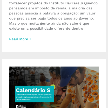
fortalecer projetos do Instituto Baccarelli Quando
pensamos em imposto de renda, a maioria das
pessoas associa a palavra à obrigação: um valor
que precisa ser pago todos os anos ao governo.
Mas o que muita gente ainda não sabe é que
existe uma possibilidade diferente dentro
Read More »
Calendário
S:
como
transformar
ações
sociais
pontuais
em