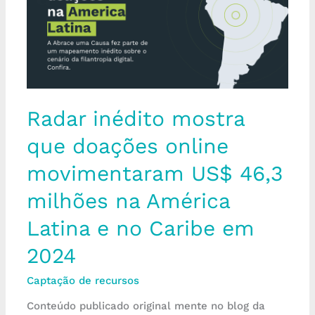
doações
online
movimentaram
US$
46,3
milhões
na
América
Radar inédito mostra
Latina
que doações online
e
no
movimentaram US$ 46,3
Caribe
em
milhões na América
2024
Latina e no Caribe em
2024
Captação de recursos
Conteúdo publicado original mente no blog da