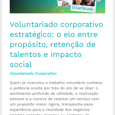
de
talentos
e
impacto
Voluntariado corporativo
social
estratégico: o elo entre
propósito, retenção de
talentos e impacto
social
Voluntariado Corporativo
Quem já vivenciou o trabalho voluntário conhece
a potência oculta por trás do ato de se doar: o
sentimento profundo de utilidade, a realização
pessoal e a clareza de realizar um serviço com
um propósito maior. Agora, transponha essa
experiência para a realidade dos negócios.
Imagine conectar dezenas ou centenas de