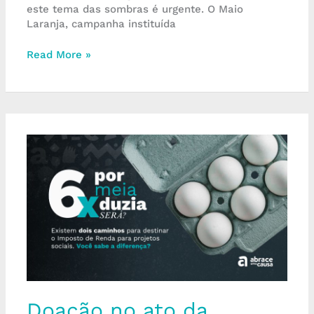
este tema das sombras é urgente. O Maio
Laranja, campanha instituída
Read More »
Doação
no
ato
da
declaração
vs.
doação
antecipada:
qual
é
a
diferença?
Doação no ato da