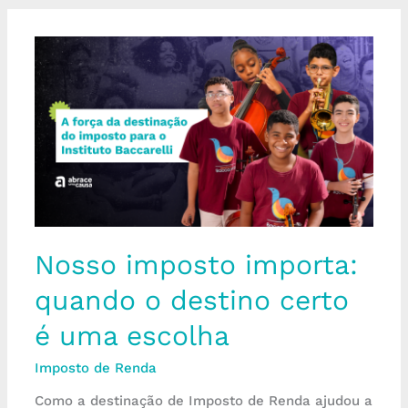
Nosso
imposto
importa:
quando
o
destino
certo
é
uma
escolha
Nosso imposto importa:
quando o destino certo
é uma escolha
Imposto de Renda
Como a destinação de Imposto de Renda ajudou a