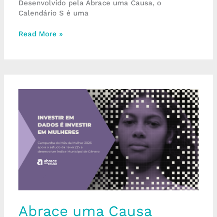
Desenvolvido pela Abrace uma Causa, o
Calendário S é uma
Read More »
Abrace
uma
Causa
realiza
pro
bono
para
mobilizar
empresas
e
transformar
dados
Abrace uma Causa
em