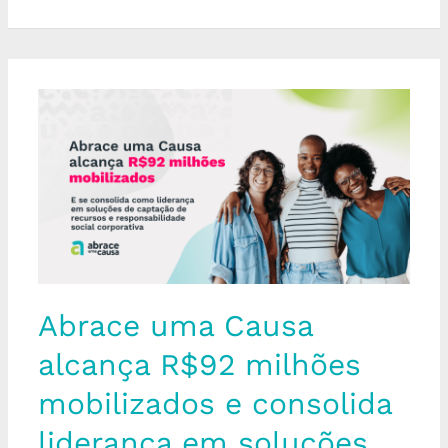
Abrace
uma
Causa
alcança
R$92
milhões
mobilizados
e
consolida
liderança
em
Abrace uma Causa
soluções
de
alcança R$92 milhões
responsabilidade
social
mobilizados e consolida
corporativa
liderança em soluções