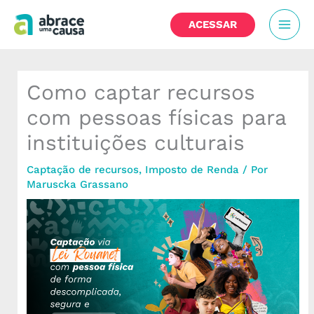
Ir
MAI
para
ACESSAR
o
MEN
conteúdo
Como captar recursos
com pessoas físicas para
instituições culturais
Captação de recursos
,
Imposto de Renda
/ Por
Maruscka Grassano