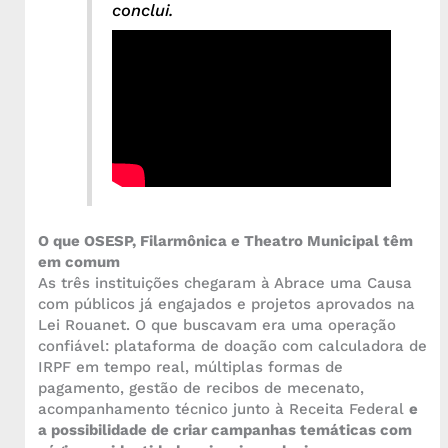
conclui.
O que OSESP, Filarmônica e Theatro Municipal têm
em comum
As três instituições chegaram à Abrace uma Causa
com públicos já engajados e projetos aprovados na
Lei Rouanet. O que buscavam era uma operação
confiável: plataforma de doação com calculadora de
IRPF em tempo real, múltiplas formas de
pagamento, gestão de recibos de mecenato,
acompanhamento técnico junto à Receita Federal
e
a possibilidade de criar campanhas temáticas com