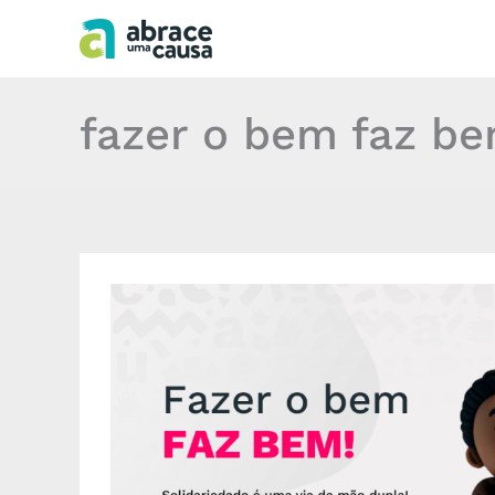
Ir
para
o
conteúdo
fazer o bem faz b
Solidariedade
é
uma
via
de
mão
dupla