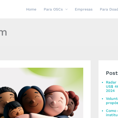
Home
Para OSCs
Empresas
Para Doa
em
Post
Radar 
US$ 46
2024
Volunt
propós
Como c
instit