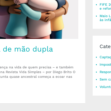
FIFE 2
e refo
Maio L
às inf
Cate
a de mão dupla
Captaç
Impos
rença na vida de quem precisa – e também
a Revista Vida Simples – por Diego Brito O
Respon
rgunta quase ancestral começa a ecoar nas
Sem ca
Volunt