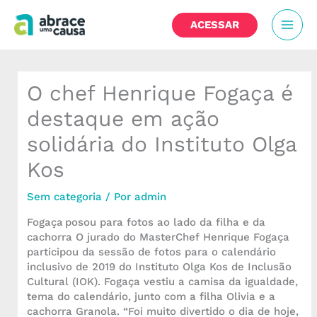
Ir
MAI
para
ACESSAR
o
MEN
conteúdo
O chef Henrique Fogaça é
destaque em ação
solidária do Instituto Olga
Kos
Sem categoria
/ Por
admin
Fogaça posou para fotos ao lado da filha e da
cachorra O jurado do MasterChef Henrique Fogaça
participou da sessão de fotos para o calendário
inclusivo de 2019 do Instituto Olga Kos de Inclusão
Cultural (IOK). Fogaça vestiu a camisa da igualdade,
tema do calendário, junto com a filha Olivia e a
cachorra Granola. “Foi muito divertido o dia de hoje,