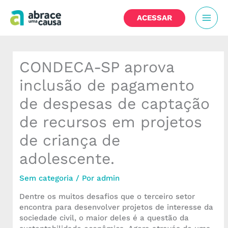
Ir
MAI
para
ACESSAR
o
MEN
conteúdo
CONDECA-SP aprova
inclusão de pagamento
de despesas de captação
de recursos em projetos
de criança de
adolescente.
Sem categoria
/ Por
admin
Dentre os muitos desafios que o terceiro setor
encontra para desenvolver projetos de interesse da
sociedade civil, o maior deles é a questão da