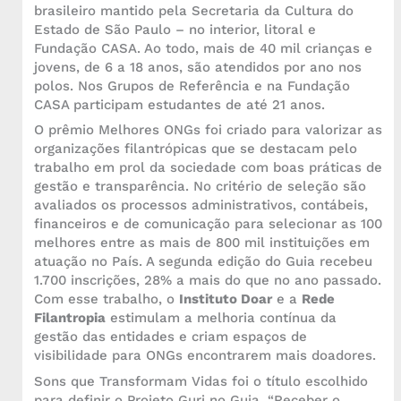
brasileiro mantido pela Secretaria da Cultura do
Estado de São Paulo – no interior, litoral e
Fundação CASA. Ao todo, mais de 40 mil crianças e
jovens, de 6 a 18 anos, são atendidos por ano nos
polos. Nos Grupos de Referência e na Fundação
CASA participam estudantes de até 21 anos.
O prêmio Melhores ONGs foi criado para valorizar as
organizações filantrópicas que se destacam pelo
trabalho em prol da sociedade com boas práticas de
gestão e transparência. No critério de seleção são
avaliados os processos administrativos, contábeis,
financeiros e de comunicação para selecionar as 100
melhores entre as mais de 800 mil instituições em
atuação no País. A segunda edição do Guia recebeu
1.700 inscrições, 28% a mais do que no ano passado.
Com esse trabalho, o
Instituto Doar
e a
Rede
Filantropia
estimulam a melhoria contínua da
gestão das entidades e criam espaços de
visibilidade para ONGs encontrarem mais doadores.
Sons que Transformam Vidas foi o título escolhido
para definir o Projeto Guri no Guia. “Receber o