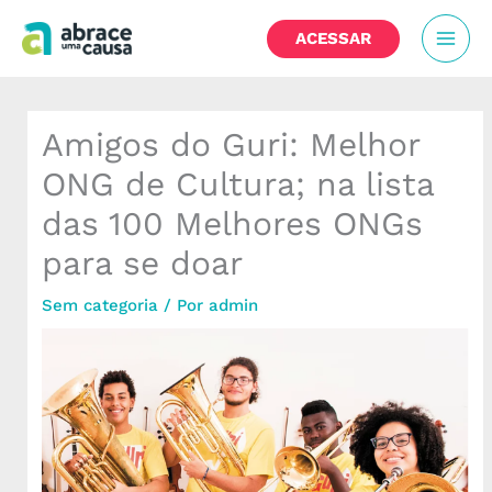
Ir
MAI
para
ACESSAR
o
MEN
conteúdo
Amigos do Guri: Melhor
ONG de Cultura; na lista
das 100 Melhores ONGs
para se doar
Sem categoria
/ Por
admin