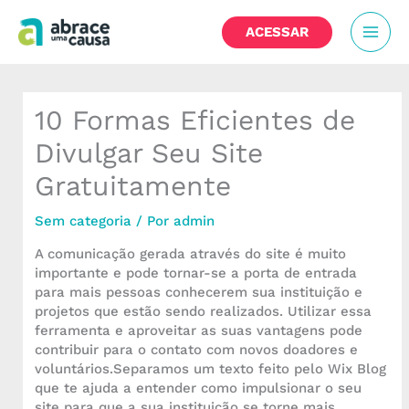
Ir
MAI
para
ACESSAR
o
MEN
conteúdo
10 Formas Eficientes de
Divulgar Seu Site
Gratuitamente
Sem categoria
/ Por
admin
A comunicação gerada através do site é muito
importante e pode tornar-se a porta de entrada
para mais pessoas conhecerem sua instituição e
projetos que estão sendo realizados. Utilizar essa
ferramenta e aproveitar as suas vantagens pode
contribuir para o contato com novos doadores e
voluntários.Separamos um texto feito pelo Wix Blog
que te ajuda a entender como impulsionar o seu
site para que a sua instituição se torne mais