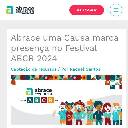
Ir
MAI
para
ACESSAR
o
MEN
conteúdo
Abrace uma Causa marca
presença no Festival
ABCR 2024
Captação de recursos
/ Por
Raquel Santos